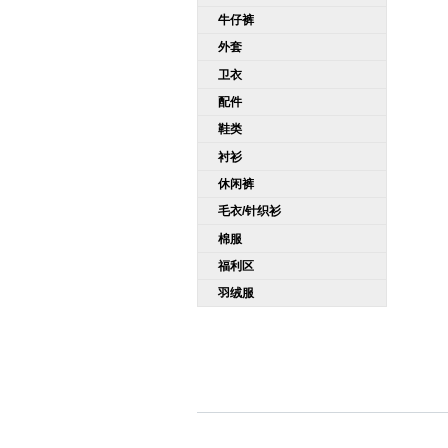
牛仔裤
外套
卫衣
配件
鞋类
衬衫
休闲裤
毛衣/针织衫
棉服
福利区
羽绒服