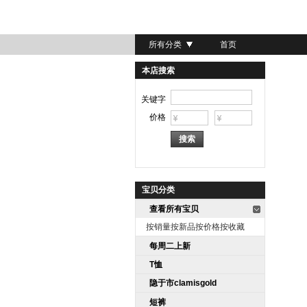
所有分类
首页
本店搜索
关键字
价格
宝贝分类
查看所有宝贝
按销量
按新品
按价格
按收藏
每周二上新
T恤
隐于市clamisgold
短裤